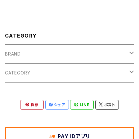
CATEGORY
BRAND
Porter Classic
CATEGORY
INTERIM
TOPS
保存
シェア
LINE
ポスト
TEE,CUT&SEWN
THE DAY
OUTER
VEST
JACKET
Touareg Silver
BOTTOMS
PAY IDアプリ