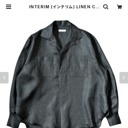
INTERIM (インテリム) LINEN CA
NVAS SKIPPER SHIRT IT25S2
29 リネン キャンバス スキッパーシャ
ツ | o-mureys & mado