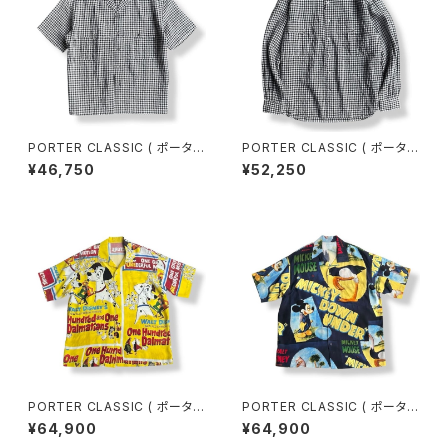
PORTER CLASSIC ( ポーター
PORTER CLASSIC ( ポーター
クラシック ) KEROUAC LINEN
クラシック ) ROLL UP LINEN
¥46,750
¥52,250
GINGHAM CHECK SHIRT B
GINGHAM CHECK SHIRT [P
LACK [PC-016-3979] ケル
C-016-3978] ロールアップリ
アックリネンギンガムチェックシ
ネンギンガムチェックシャツ 全
ャツ 全国送料無料
国送料無料
PORTER CLASSIC ( ポーター
PORTER CLASSIC ( ポーター
クラシック ) VP / PC ALOHA
クラシック ) VP / PC ALOHA
¥64,900
¥64,900
COLLECTION ALOHA SHIR
COLLECTION ALOHA SHIR