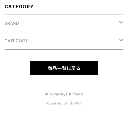
CATEGORY
BRAND
Porter Classic
CATEGORY
INTERIM
TOPS
商品一覧に戻る
TEE,CUT&SEWN
THE DAY
OUTER
VEST
JACKET
Touareg Silver
BOTTOMS
© o-mureys & mado
Powered by
SHIRT
COAT
TROUSERS
KANEMASA PHIL.
CAP,HAT,BERET
SWEAT,HOODIE
SHORTS
Rafu
SHOES