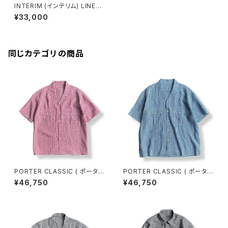
INTERIM (インテリム) LINEN
CANVAS SKIPPER SHIRT IT
¥33,000
25S229 リネン キャンバス スキ
ッパーシャツ
同じカテゴリの商品
PORTER CLASSIC ( ポーター
PORTER CLASSIC ( ポーター
クラシック ) KEROUAC LINEN
クラシック ) KEROUAC LINEN
¥46,750
¥46,750
GINGHAM CHECK SHIRT R
GINGHAM CHECK SHIRT F
ED [PC-016-3979] ケルアッ
RENCH.BLUE [PC-016-397
クリネンギンガムチェックシャツ
9] ケルアックリネンギンガムチ
全国送料無料
ェックシャツ 全国送料無料