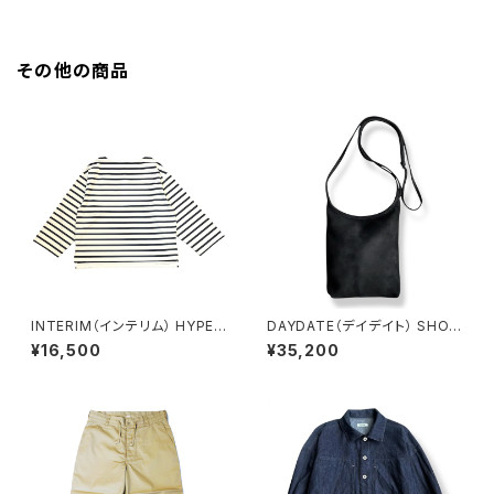
T / 101 DALMATIANS [DP-0
T / MICKEY & BIRD [DP-02
24-3962] ディズニー アロハシ
4-3963] ディズニー アロハシ
ャツ 101匹わんちゃん
ャツ ミッキー
その他の商品
INTERIM（インテリム） HYPER
DAYDATE（デイデイト） SHOU
BIG SUVIN GIZA BORDER B
LDER BAG M [DD26SS-005
¥16,500
¥35,200
ASQUE SHIRT WHITE/NAV
-10] シープスウェード ショルダ
Y ハイパービッグ スヴィンギザ
ーバッグ ブラック 全国送料無料
ボーダー バスクシャツ ホワイ
ト/ネイビー IT22S107