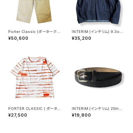
Porter Classic (ポータークラ
INTERIM (インテリム) 9.3oz
シック) GABARDINE WIDE PA
HEMP ORGANIC DENIM HY
¥50,600
¥35,200
NTS -KHAKI- ギャバジンワイ
PER BIG SINGLE NEEDLE U
ドパンツ -カーキ- [PC-027-1
S ARMY PULLOVER JACKE
820]
T デニム プルオーバージャケッ
ト IT26S089
PORTER CLASSIC ( ポーター
INTERIM (インテリム) 25mm
クラシック ) ARTIST BORDER
CROSS GRAIN OAK BARK L
¥27,500
¥19,800
T-SHIRT -RED アーティストボ
EATHER BELT BLACK クロス
ーダーTシャツ レッド
グレイン オークバーク レザーベ
ルト ブラック IT000569