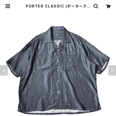
PORTER CLASSIC (ポータークラ
シック) KATSU SHIRT 25SS NA
VY PC-016-3367 | o-mureys
& mado