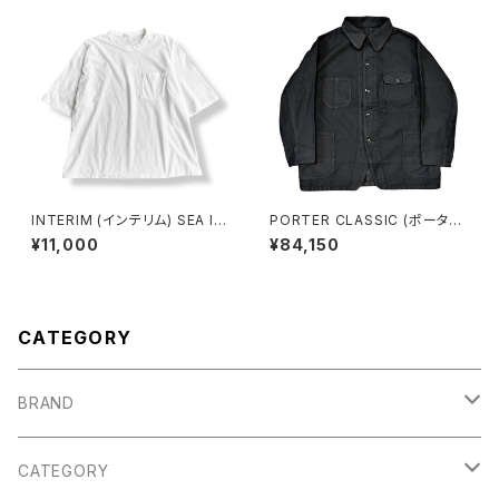
INTERIM (インテリム) SEA IS
PORTER CLASSIC (ポーター
LAND TOMPKINS LOOP JE
クラシック) MOLESKIN COVE
¥11,000
¥84,150
RSEY HYPER BIG BINDER N
RALL JACKET -BLACK- モ
ECK TUBE POCKET TEE (IT
ールスキンカバーオールジャケッ
26S241)
ト ブラック [PC-019-2935]
CATEGORY
BRAND
Porter Classic
CATEGORY