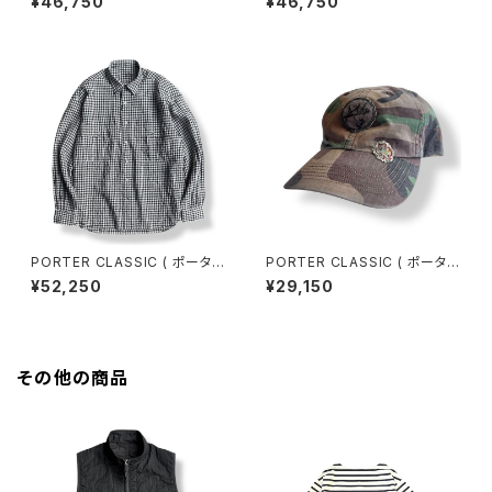
¥46,750
¥46,750
GINGHAM CHECK SHIRT F
GINGHAM CHECK SHIRT B
RENCH.BLUE [PC-016-397
LACK [PC-016-3979] ケル
9] ケルアックリネンギンガムチ
アックリネンギンガムチェックシ
ェックシャツ 全国送料無料
ャツ 全国送料無料
PORTER CLASSIC ( ポーター
PORTER CLASSIC ( ポーター
クラシック ) ROLL UP LINEN
クラシック ) ALOHA CAMOUF
¥52,250
¥29,150
GINGHAM CHECK SHIRT [P
LAGE BASEBALL CAP [PC-
C-016-3978] ロールアップリ
008-4010] アロハカモフラー
ネンギンガムチェックシャツ 全
ジュ ベースボールキャップ 全国
国送料無料
送料無料
その他の商品