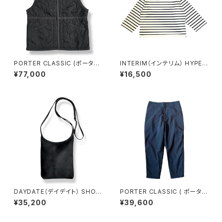
PORTER CLASSIC (ポーター
INTERIM（インテリム） HYPER
クラシック) SUPER NYLON M
BIG SUVIN GIZA BORDER B
¥77,000
¥16,500
ILITARY ZIP UP VEST Black
ASQUE SHIRT WHITE/NAV
全国送料無料 (PC-015-362
Y ハイパービッグ スヴィンギザ
0)
ボーダー バスクシャツ ホワイ
ト/ネイビー IT22S107
DAYDATE（デイデイト） SHOU
PORTER CLASSIC ( ポーター
LDER BAG M [DD26SS-005
クラシック ) POPLIN BING PA
¥35,200
¥39,600
-10] シープスウェード ショルダ
NTS - NAVY ポプリンビングパ
ーバッグ ブラック 全国送料無料
ンツ ネイビー