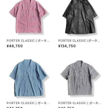
PORTER CLASSIC ( ポーター
PORTER CLASSIC (ポーター
クラシック ) KEROUAC LINEN
クラシック) CINCINNATI SWI
¥46,750
¥134,750
GINGHAM CHECK SHIRT R
NG COAT-BLACK- シンシナ
ED [PC-016-3979] ケルアッ
ティスイングコート (PC-057-
クリネンギンガムチェックシャツ
3552) 全国送料無料
全国送料無料
PORTER CLASSIC ( ポーター
PORTER CLASSIC ( ポーター
クラシック ) KEROUAC LINEN
クラシック ) KEROUAC LINEN