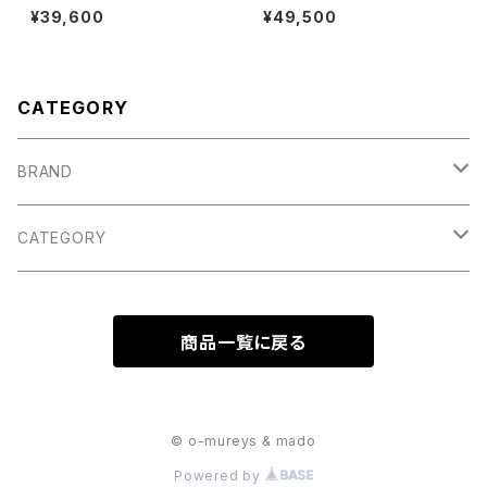
クラシック ) POPLIN BING PA
クラシック) ROLL UP FLANNE
¥39,600
¥49,500
NTS - NAVY ポプリンビングパ
L GINGHAM CHECK SHIRT
ンツ ネイビー
ロールアップフランネルギンガム
フランネルシャツ [PC-016-30
42]
CATEGORY
BRAND
Porter Classic
CATEGORY
INTERIM
TOPS
商品一覧に戻る
TEE,CUT&SEWN
THE DAY
OUTER
VEST
JACKET
Touareg Silver
BOTTOMS
© o-mureys & mado
Powered by