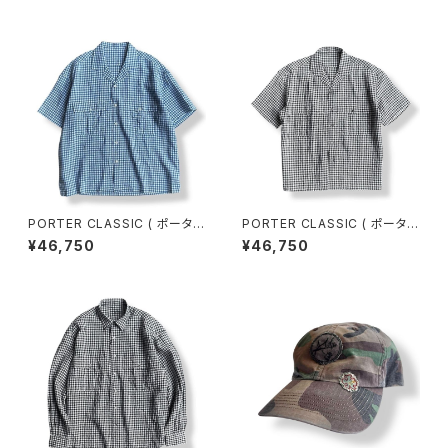
ED [PC-016-3979] ケルアッ
ティスイングコート (PC-057-
クリネンギンガムチェックシャツ
3552) 全国送料無料
全国送料無料
PORTER CLASSIC ( ポーター
PORTER CLASSIC ( ポーター
クラシック ) KEROUAC LINEN
クラシック ) KEROUAC LINEN
¥46,750
¥46,750
GINGHAM CHECK SHIRT F
GINGHAM CHECK SHIRT B
RENCH.BLUE [PC-016-397
LACK [PC-016-3979] ケル
9] ケルアックリネンギンガムチ
アックリネンギンガムチェックシ
ェックシャツ 全国送料無料
ャツ 全国送料無料