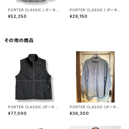
PORTER CLASSIC ( ポーター
PORTER CLASSIC ( ポーター
クラシック ) ROLL UP LINEN
クラシック ) ALOHA CAMOUF
¥52,250
¥29,150
GINGHAM CHECK SHIRT [P
LAGE BASEBALL CAP [PC-
C-016-3978] ロールアップリ
008-4010] アロハカモフラー
ネンギンガムチェックシャツ 全
ジュ ベースボールキャップ 全国
国送料無料
送料無料
その他の商品
PORTER CLASSIC (ポーター
PORTER CLASSIC (ポーター
クラシック) SUPER NYLON M
クラシック) WIDE POCKET S
¥77,000
¥36,300
ILITARY ZIP UP VEST Black
HIRT - GRAY - ワイドポケット
全国送料無料 (PC-015-362
シャツ グレー
0)