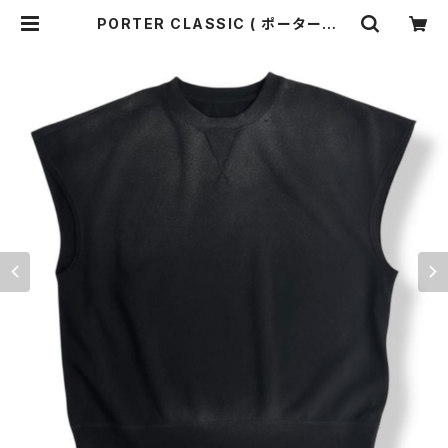
PORTER CLASSIC ( ポータークラ
シック ) H/W OHARIKO GRAFFIT
I PEACE COTTON KATSU VEST
BLACK [PC-006-3997] 全国送
料無料 | o-mureys & mado