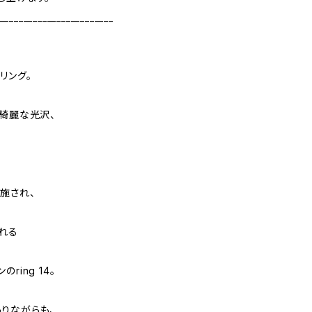
________________________
リング。
も綺麗な光沢、
施され、
れる
ing 14。
りながらも、