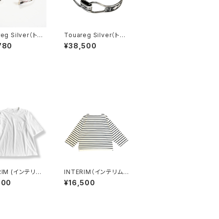
eg Silver（トゥ
Touareg Silver（トゥ
シルバー） bangl
アレグシルバー） bangl
780
¥38,500
e 25 - タイプC バング
ル ブレスレット
RIM (インテリム)
INTERIM（インテリム）
ISLAND TOMPK
HYPER BIG SUVIN GI
000
¥16,500
LOOP JERSEY H
ZA BORDER BASQU
BIG BINDER N
E SHIRT WHITE/NAV
TUBE POCKET
Y ハイパービッグ スヴィ
IT26S241)
ンギザ ボーダー バスク
シャツ ホワイト/ネイビ