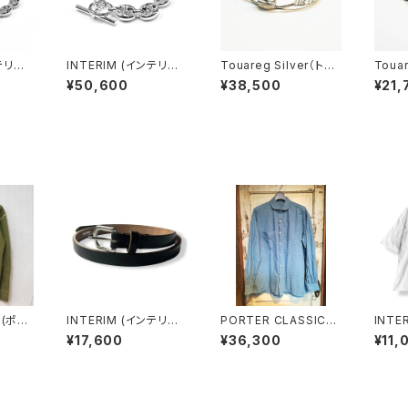
テリム)
INTERIM (インテリム)
Touareg Silver（トゥ
Touar
 T-B
MARINA CHAIN T-B
アレグシルバー） bangl
アレグ
¥50,600
¥38,500
¥21,
ITALI
AR BRACELET ITALI
e 25 バングル ブレスレ
e 02
 PETI
AN SILVER 925 GRA
ット
ND (IT000160)
c (ポー
INTERIM (インテリム)
PORTER CLASSIC
INTE
HAND
20mm OAK BARK LE
(ポータークラシック) W
SEA 
¥17,600
¥36,300
¥11,
AL T
ATHER BELT オーク
IDE POCKET SHIRT
INS 
OLIV
バーク レザーベルト IT
- BLUE - ワイドポケッ
YPER 
サーマ
000541
トシャツ ブルー
ECK 
-オリ
TEE (