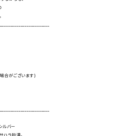
の
。
________________________
場合がございます)
________________________
レグシルバー
サハラ砂漠。