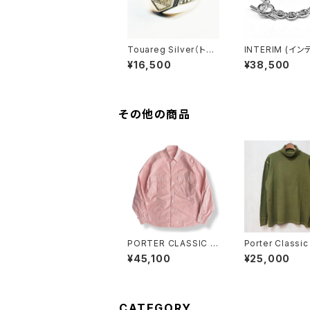
Touareg Silver（トゥ
INTERIM (イン
アレグシルバー） ring 1
MARINA CHAIN
¥16,500
¥38,500
5 リング 指輪
AR BRACELET 
AN SILVER 925
T (IT000575)
その他の商品
PORTER CLASSIC (
Porter Classi
ポータークラシック ) R
タークラシック) 
¥45,100
¥25,000
OLL UP TRAVELER'S
WORK THERM
SHIRT SAKURA [PC-
URTLENECK - 
016-3983] ロールア
E- ハンドワーク
ップトラベラーズシャツ
ルタートルネック 
ピンク 全国送料無料
ーブ-
CATEGORY