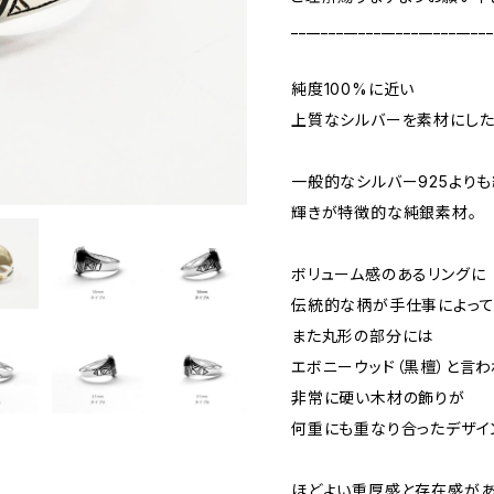
___________________________
純度100%に近い
上質なシルバーを素材にした
一般的なシルバー925より
輝きが特徴的な純銀素材。
ボリューム感のあるリングに
伝統的な柄が手仕事によって
また丸形の部分には
エボニーウッド（黒檀）と言わ
非常に硬い木材の飾りが
何重にも重なり合ったデザインのr
ほどよい重厚感と存在感があ