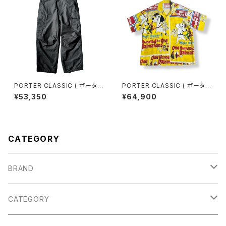
PORTER CLASSIC ( ポーター
PORTER CLASSIC ( ポーター
クラシック ) WEATHER CARG
クラシック ) VP / PC ALOHA
¥53,350
¥64,900
O PANTS - BLACK ウェザー
COLLECTION ALOHA SHIR
カーゴパンツ ブラック
T / 101 DALMATIANS [DP-0
24-3962] ディズニー アロハシ
ャツ 101匹わんちゃん
CATEGORY
BRAND
Porter Classic
CATEGORY