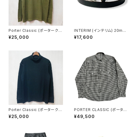
Porter Classic (ポータークラ
INTERIM (インテリム) 20mm
シック) HANDWORK THERM
OAK BARK LEATHER BELT
¥25,000
¥17,600
AL TURTLENECK - OLIVE-
オークバーク レザーベルト IT0
ハンドワークサーマルタートルネ
00541
ック -オリーブ-
Porter Classic (ポータークラ
PORTER CLASSIC (ポーター
シック) HANDWORK THERM
クラシック) ROLL UP FLANNE
¥25,000
¥49,500
AL TURTLENECK - BLACK-
L GINGHAM CHECK SHIRT
ハンドワークサーマルタートルネ
ロールアップフランネルギンガム
ック -ブラック-
フランネルシャツ [PC-016-30
42]