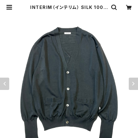
INTERIM（インテリム） SILK 100%
CARDIGAN(BLACK) シルク 10
0% カーディガン(ブラック) IT22S0
31 | o-mureys & mado