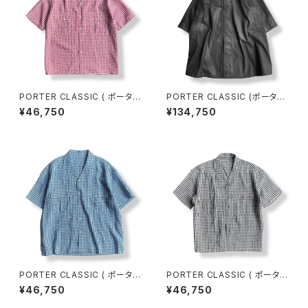
PORTER CLASSIC ( ポーター
PORTER CLASSIC (ポーター
クラシック ) KEROUAC LINEN
クラシック) CINCINNATI SWI
¥46,750
¥134,750
GINGHAM CHECK SHIRT R
NG COAT-BLACK- シンシナ
ED [PC-016-3979] ケルアッ
ティスイングコート (PC-057-
クリネンギンガムチェックシャツ
3552) 全国送料無料
全国送料無料
PORTER CLASSIC ( ポーター
PORTER CLASSIC ( ポーター
クラシック ) KEROUAC LINEN
クラシック ) KEROUAC LINEN
¥46,750
¥46,750
GINGHAM CHECK SHIRT F
GINGHAM CHECK SHIRT B
RENCH.BLUE [PC-016-397
LACK [PC-016-3979] ケル