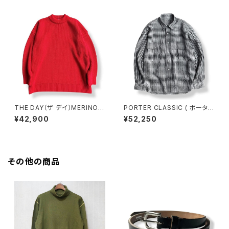
9] ケルアックリネンギンガムチ
アックリネンギンガムチェックシ
ェックシャツ 全国送料無料
ャツ 全国送料無料
THE DAY（ザ デイ）MERINO
PORTER CLASSIC ( ポーター
WOOL CREWNECK KNIT [D
クラシック ) ROLL UP LINEN
¥42,900
¥52,250
25WS-03001] RED 全国送料
GINGHAM CHECK SHIRT [P
無料
C-016-3978] ロールアップリ
ネンギンガムチェックシャツ 全
国送料無料
その他の商品